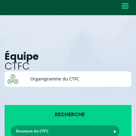
Toggl
navig
Équipe
CTFC
Organigramme du CTFC
RECHERCHE
Structure du CTFC