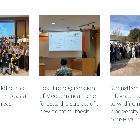
dfire risk
Post-fire regeneration
Strengthen
in coastal
of Mediterranean pine
integrated
areas
forests, the subject of a
to wildfire 
new doctoral thesis
biodiversity
conservati