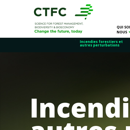
QUI SO
NOUS
Incendies forestiers et
autres perturbations
Incendi