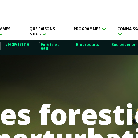
MMES-
QUE FAISONS-
PROGRAMMES
CONNAISS
NOUS
Biodiversité
Forêts et
Bioproduits
Socioéconom
eau
es foresti