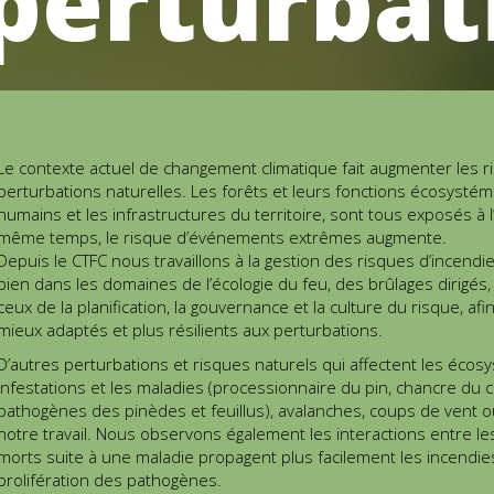
perturbat
Le contexte actuel de changement climatique fait augmenter les ri
perturbations naturelles. Les forêts et leurs fonctions écosystém
humains et les infrastructures du territoire, sont tous exposés à l
même temps, le risque d’événements extrêmes augmente.
Depuis le CTFC nous travaillons à la gestion des risques d’incendi
bien dans les domaines de l’écologie du feu, des brûlages dirigés
ceux de la planification, la gouvernance et la culture du risque, a
mieux adaptés et plus résilients aux perturbations.
D’autres perturbations et risques naturels qui affectent les éco
infestations et les maladies (processionnaire du pin, chancre du c
pathogènes des pinèdes et feuillus), avalanches, coups de vent o
notre travail. Nous observons également les interactions entre le
morts suite à une maladie propagent plus facilement les incendies
prolifération des pathogènes.