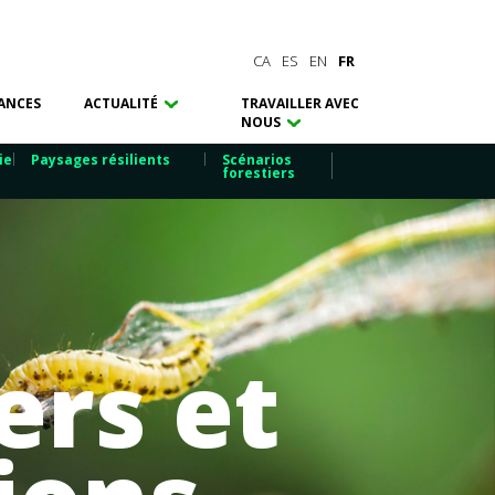
CA
ES
EN
FR
ANCES
ACTUALITÉ
TRAVAILLER AVEC
NOUS
ie
Paysages résilients
Scénarios
forestiers
ers et