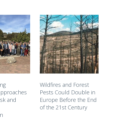
ing
Wildfires and Forest
Forest Mir
 approaches
Pests Could Double in
California
risk and
Europe Before the End
About the 
of the 21st Century
Catalonia’
on