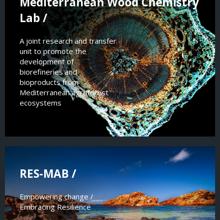
Mediterranean Wood Chemistry
Lab /
A joint research and transfer
unit to promote the
development of
biorefineries and
bioproducts from
Mediterranean agroforest
ecosystems
RES-MAB /
Empowering change /
Embracing Resilience