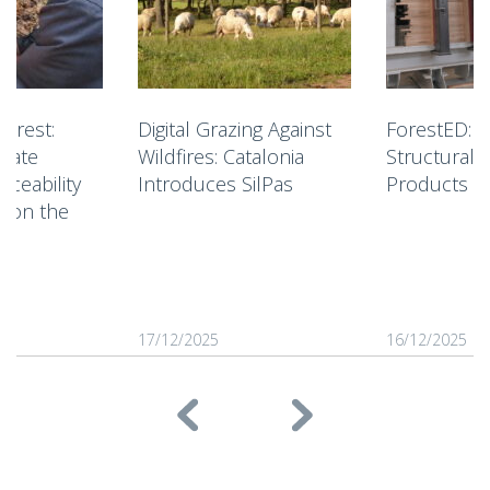
forest:
Digital Grazing Against
ForestED: I
idate
Wildfires: Catalonia
Structural 
aceability
Introduces SilPas
Products
s on the
17/12/2025
16/12/2025