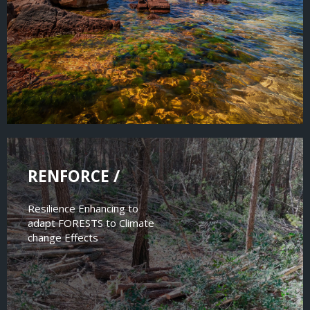
RENFORCE /
Resilience Enhancing to
adapt FORESTS to Climate
change Effects