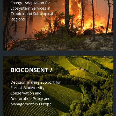
Change Adaptation for
Ecosystem Services in
Tropical and Subtropical
Regions
BIOCONSENT /
Decision-making Support for
Forest Biodiversity
Conservation and
Restoration Policy and
Management in Europe