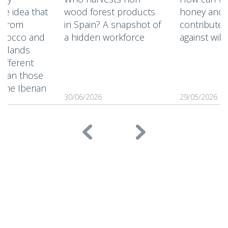
he idea that
wood forest products
honey and t
s from
in Spain? A snapshot of
contribute t
orocco and
a hidden workforce
against wild
 Islands
different
than those
the Iberian
30/06/2026
29/05/2026