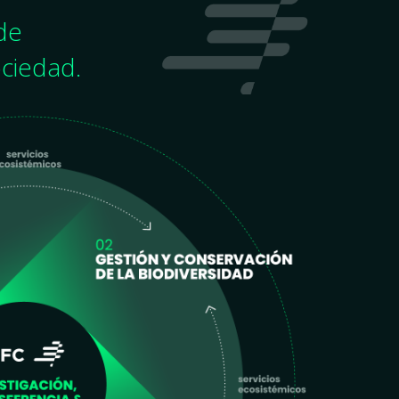
de
ociedad.