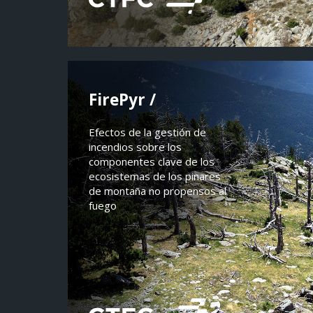
FirePyr /
Efectos de la gestión de
incendios sobre los
componentes clave de los
ecosistemas de los pinares
de montaña no propensos al
fuego