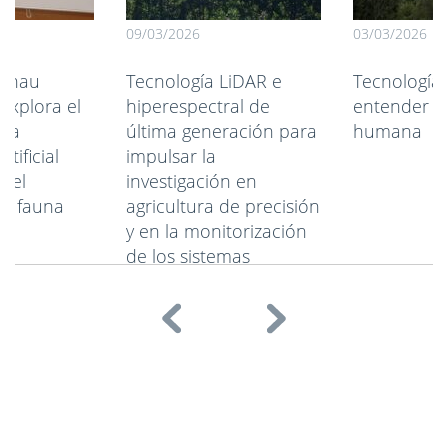
09/03/2026
03/03/2026
Arnau
Tecnología LiDAR e
Tecnología
xplora el
hiperespectral de
entender la
 la
última generación para
humana
rtificial
impulsar la
r el
investigación en
de fauna
agricultura de precisión
y en la monitorización
de los sistemas
forestales