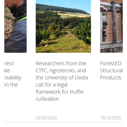
forest:
Researchers from the
ForestED: I
idate
CTFC, Agrotecnio, and
Structural 
aceability
the University of Lleida
Products
s on the
call for a legal
framework for truffle
cultivation
09/02/2026
16/12/2025