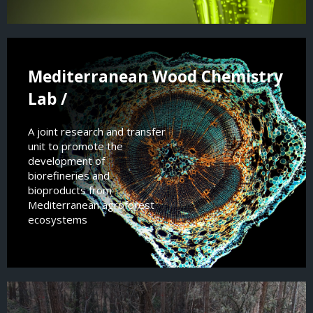
Mediterranean Wood Chemistry
Lab /
A joint research and transfer
unit to promote the
development of
biorefineries and
bioproducts from
Mediterranean agroforest
ecosystems