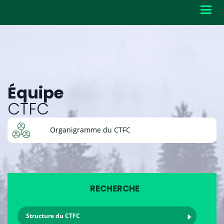
Toggl
navig
Équipe
CTFC
Organigramme du CTFC
RECHERCHE
Structure du CTFC