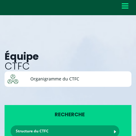
Toggl
navig
Équipe
CTFC
Organigramme du CTFC
RECHERCHE
Structure du CTFC