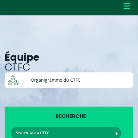
Toggl
navig
Équipe
CTFC
Organigramme du CTFC
RECHERCHE
Structure du CTFC