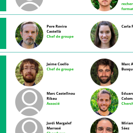
recher
forma
Pere Rovira
Carla 
Castellà
Chef de groupe
Jaime Coello
Marc 
Chef de groupe
Busqu
Marc Castellnou
Eduar
Ribau
Colom
Associé
Cherc
Jordi Margalef
Míria
Marrasé
Sáez