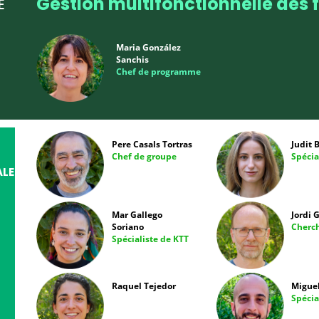
Gestion multifonctionnelle des 
E
Maria González
Sanchis
Chef de programme
Pere Casals Tortras
Judit 
Chef de groupe
Spécia
LE
Mar Gallego
Jordi 
Soriano
Cherc
Spécialiste de KTT
Raquel Tejedor
Miguel
Spécia