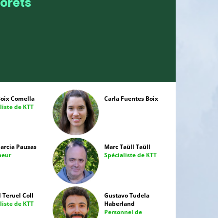
forêts
Boix Comella
Carla Fuentes Boix
liste de KTT
Garcia Pausas
Marc Taüll Taüll
heur
Spécialiste de KTT
 Teruel Coll
Gustavo Tudela
liste de KTT
Haberland
Personnel de