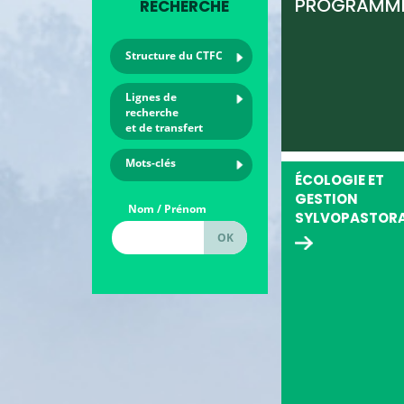
PROGRAMM
RECHERCHE
Structure du CTFC
Lignes de
recherche
et de transfert
Mots-clés
ÉCOLOGIE ET
GESTION
Nom / Prénom
SYLVOPASTORA