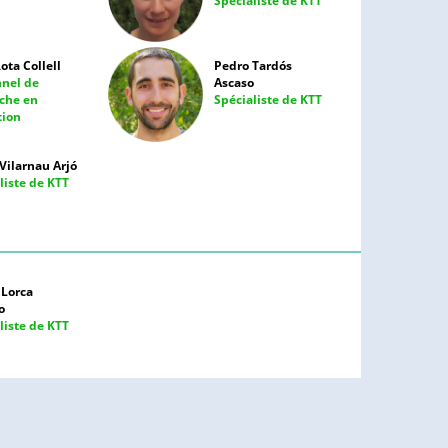
Spécialiste de KTT
ota Collell
Pedro Tardós
nnel de
Ascaso
che en
Spécialiste de KTT
tion
Vilarnau Arjó
liste de KTT
 Lorca
o
liste de KTT