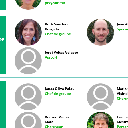
programme
Ruth Sanchez
Joan A
Bragado
Spécia
Chef de groupe
RE
Jordi Voltas Velasco
Associé
Jonàs Oliva Palau
Maria 
Chef de groupe
Alsine
Cherc
Andreu Meijer
France
Mora
Mestr
Chercheur
Perso