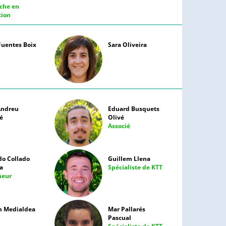
che en
tion
Fuentes Boix
Sara Oliveira
Andreu
Eduard Busquets
é
Olivé
Associé
do Collado
Guillem Llena
a
Spécialiste de KTT
heur
m Medialdea
Mar Pallarés
Pascual