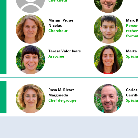
Chercheur
Míriam Piqué
Marc R
Nicolau
Perso
Chercheur
recher
forma
Teresa Valor Ivars
Marta 
Associée
Spécia
Rosa M. Ricart
Carles
Margineda
Carrill
Chef de groupe
Spécia