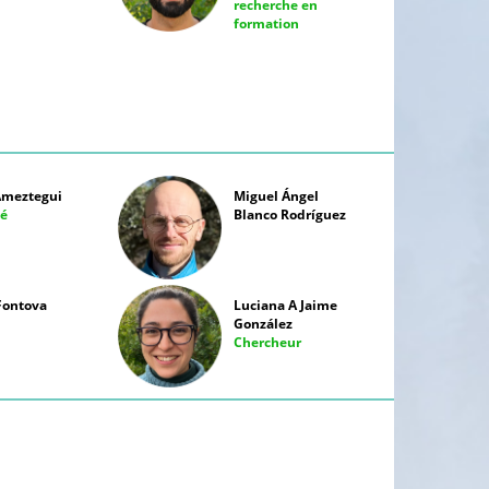
recherche en
formation
Ameztegui
Miguel Ángel
hé
Blanco Rodríguez
Fontova
Luciana A Jaime
González
Chercheur