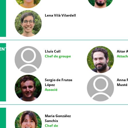
Lena Vilà Vilardell
ENT
Lluís Coll
Aitor 
Chef de groupe
Attac
Sergio de Frutos
Anna 
López
Musté
Associé
Maria González
Sanchis
Chef de