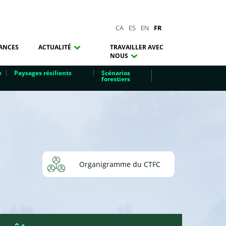
CA
ES
EN
FR
ANCES
ACTUALITÉ
TRAVAILLER AVEC
NOUS
e
Paysages résilients
Scénarios
forestiers
Organigramme du CTFC