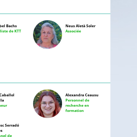
bel Bachs
Neus Aletà Soler
liste de KTT
Associée
Caballol
Alexandra Ceausu
lla
Personnel de
heur
recherche en
formation
sc Serradó
es
nnel de