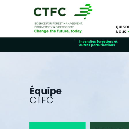
QUI SO
NOUS
Incendies forestiers et
autres perturbations
Équipe
CTFC