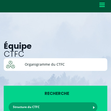
Toggl
navig
Équipe
CTFC
Organigramme du CTFC
RECHERCHE
Structure du CTFC