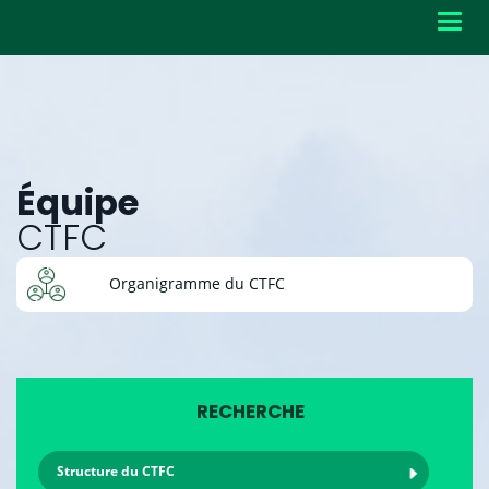
Toggl
navig
Équipe
CTFC
Organigramme du CTFC
RECHERCHE
Structure du CTFC