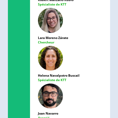
Spécialiste de KTT
Lara Moreno Zárate
Chercheur
Helena Navalpotro Buscail
Spécialiste de KTT
Joan Navarro
Associé