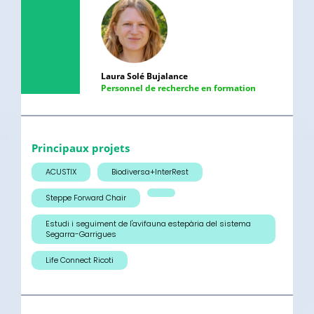
Laura Solé Bujalance
Personnel de recherche en formation
Principaux projets
ACUSTIX
Biodiversa+InterRest
Steppe Forward Chair
Estudi i seguiment de l'avifauna estepària del sistema
Segarra-Garrigues
Life Connect Ricoti