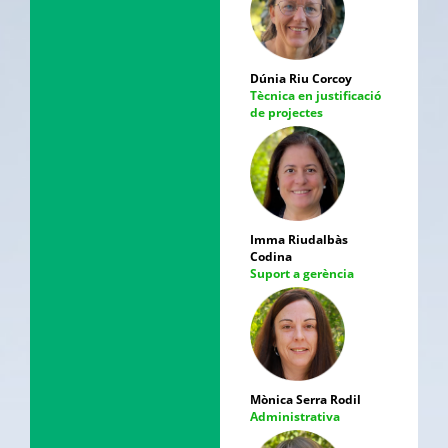
Dúnia Riu Corcoy
Tècnica en justificació
de projectes
Imma Riudalbàs
Codina
Suport a gerència
Mònica Serra Rodil
Administrativa