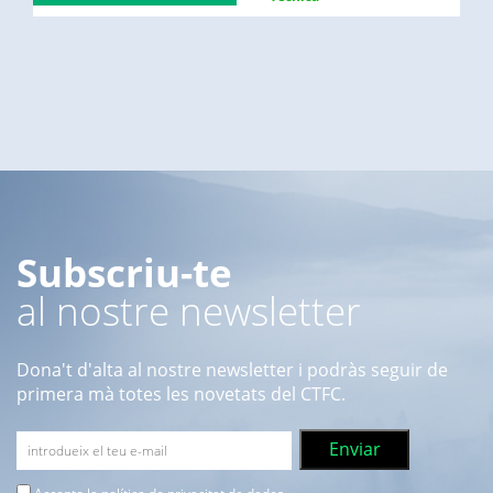
Subscriu-te
al nostre newsletter
Dona't d'alta al nostre newsletter i podràs seguir de
primera mà totes les novetats del CTFC.