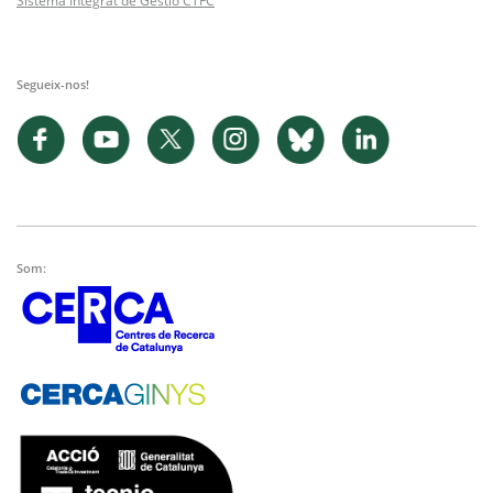
Sistema Integrat de Gestió CTFC
Segueix-nos!
Som: