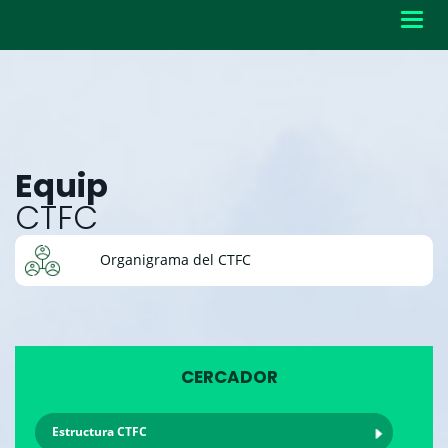
Toggl
navig
Equip
CTFC
Organigrama del CTFC
CERCADOR
Estructura CTFC