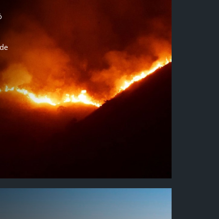
ó
 de