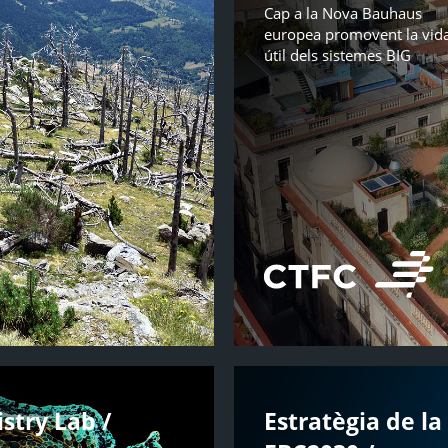
Cap a la Nova Bauhaus
europea promovent la vid
útil dels sistemes BIG
try Lab /
Estratègia de l