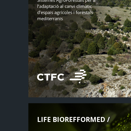
Sistemes AgroForestals per a
l’adaptació al canvi climàtic
d’espais agrícoles i forestals
mediterranis
LIFE BIOREFFORMED /