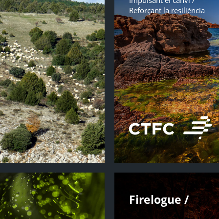
Impulsant el canvi /
Reforçant la resiliència
Firelogue /