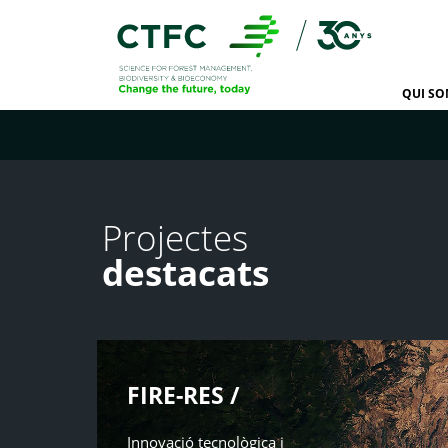
QUI S
Projectes
destacats
FIRE-RES /
Innovació tecnològica i