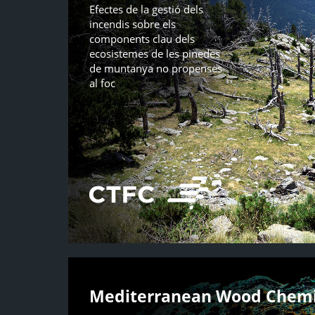
Efectes de la gestió dels
incendis sobre els
components clau dels
ecosistemes de les pinedes
de muntanya no propenses
al foc
Mediterranean Wood Chemis