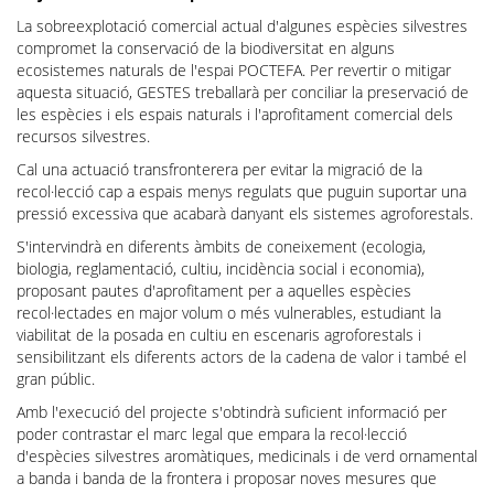
La sobreexplotació comercial actual d'algunes espècies silvestres
compromet la conservació de la biodiversitat en alguns
ecosistemes naturals de l'espai POCTEFA. Per revertir o mitigar
aquesta situació, GESTES treballarà per conciliar la preservació de
les espècies i els espais naturals i l'aprofitament comercial dels
recursos silvestres.
Cal una actuació transfronterera per evitar la migració de la
recol·lecció cap a espais menys regulats que puguin suportar una
pressió excessiva que acabarà danyant els sistemes agroforestals.
S'intervindrà en diferents àmbits de coneixement (ecologia,
biologia, reglamentació, cultiu, incidència social i economia),
proposant pautes d'aprofitament per a aquelles espècies
recol·lectades en major volum o més vulnerables, estudiant la
viabilitat de la posada en cultiu en escenaris agroforestals i
sensibilitzant els diferents actors de la cadena de valor i també el
gran públic.
Amb l'execució del projecte s'obtindrà suficient informació per
poder contrastar el marc legal que empara la recol·lecció
d'espècies silvestres aromàtiques, medicinals i de verd ornamental
a banda i banda de la frontera i proposar noves mesures que