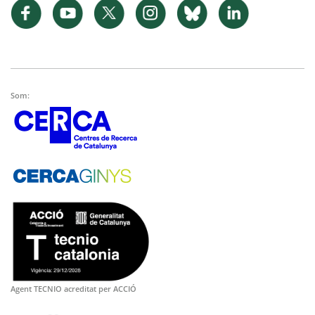
Som:
Agent TECNIO acreditat per ACCIÓ