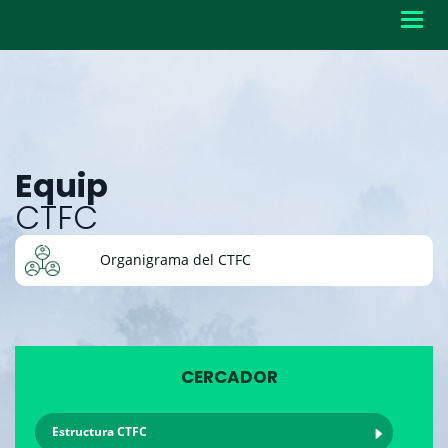
Toggl
navig
Equip
CTFC
Organigrama del CTFC
CERCADOR
Estructura CTFC