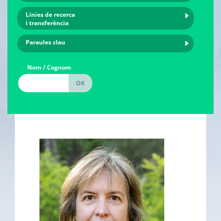
Línies de recerca
i transferència
Paraules clau
Nom / Cognom