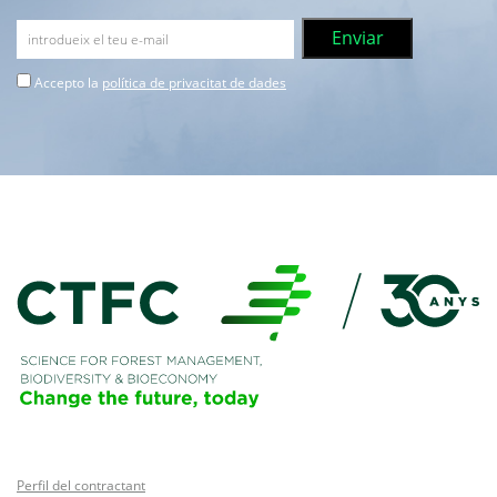
Accepto la
política de privacitat de dades
Perfil del contractant