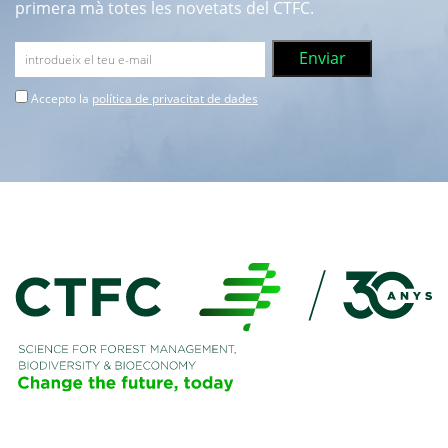
primera mà totes les novetats del CTFC.
Accepto la
política de privacitat de dades