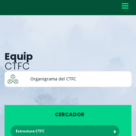
Toggl
navig
Equip
CTFC
Organigrama del CTFC
CERCADOR
Estructura CTFC