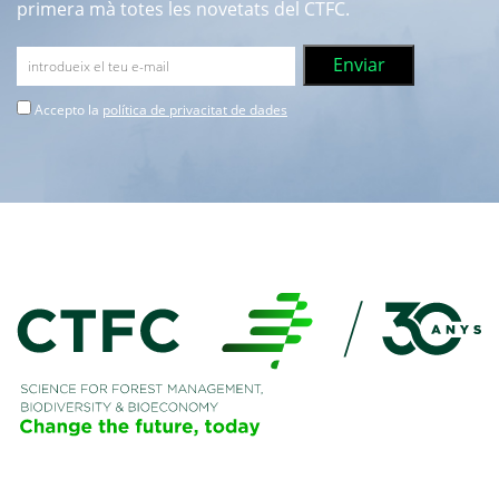
primera mà totes les novetats del CTFC.
Accepto la
política de privacitat de dades