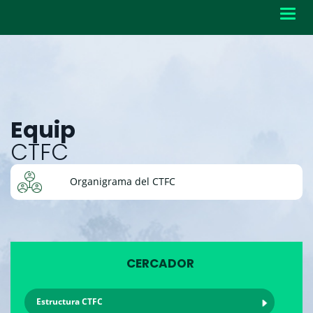
Toggl
navig
Equip
CTFC
Organigrama del CTFC
CERCADOR
Estructura CTFC