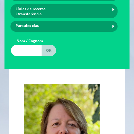
Línies de recerca
i transferència
Paraules clau
Nom / Cognom