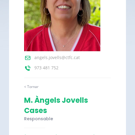
angels.jovells@ctfc.cat
973 481 752
< Tornar
M. Àngels Jovells
Cases
Responsable