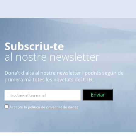
Subscriu-te
al nostre newsletter
Dona't d'alta al nostre newsletter i podràs seguir de
primera mà totes les novetats del CTFC.
Accepto la
política de privacitat de dades