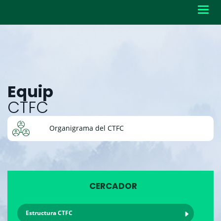
Toggl
navig
Equip
CTFC
Organigrama del CTFC
CERCADOR
Estructura CTFC