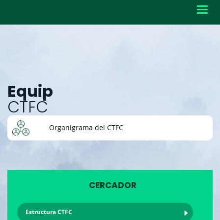
Toggl
navig
Equip
CTFC
Organigrama del CTFC
CERCADOR
Estructura CTFC