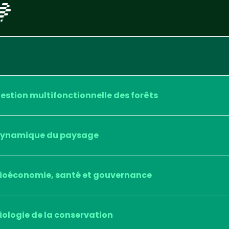
estion multifonctionnelle des forêts
ynamique du paysage
ioéconomie, santé et gouvernance
iologie de la conservation