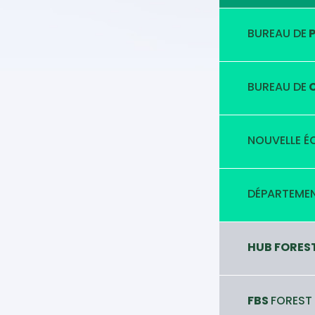
BUREAU DE
P
BUREAU DE
C
NOUVELLE É
DÉPARTEMEN
HUB FORES
FBS
FOREST