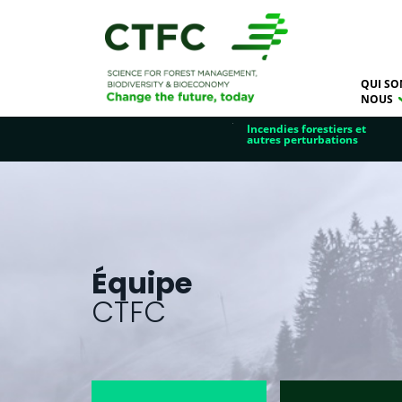
QUI SO
NOUS
Incendies forestiers et
autres perturbations
Équipe
CTFC