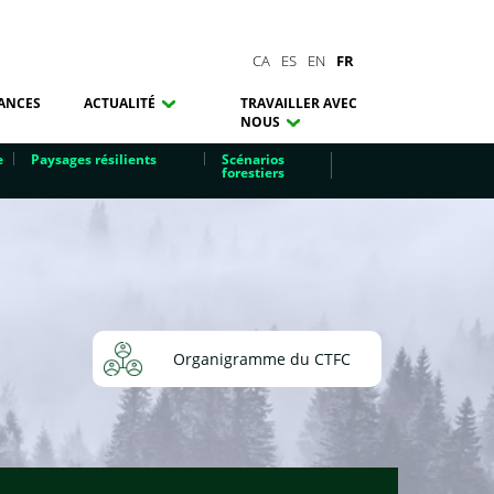
CA
ES
EN
FR
ANCES
ACTUALITÉ
TRAVAILLER AVEC
NOUS
e
Paysages résilients
Scénarios
forestiers
Organigramme du CTFC