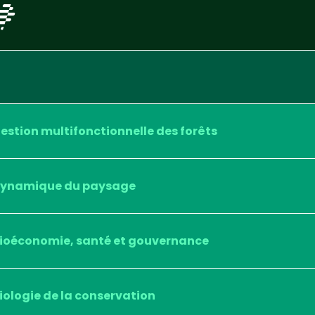
estion multifonctionnelle des forêts
ynamique du paysage
ioéconomie, santé et gouvernance
iologie de la conservation