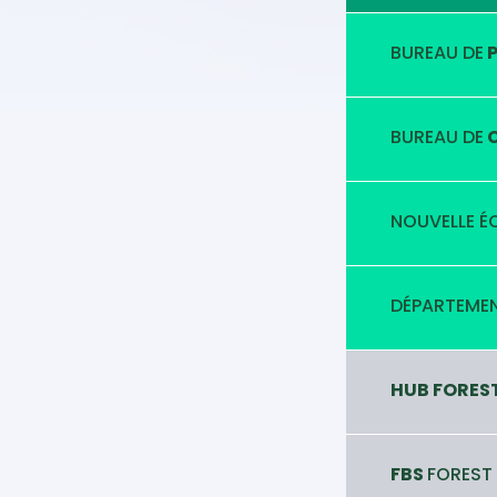
BUREAU DE
P
BUREAU DE
C
NOUVELLE É
DÉPARTEMEN
HUB FORES
FBS
FOREST