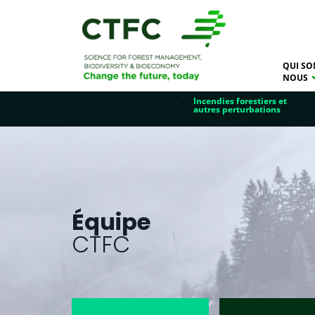
QUI SO
NOUS
Incendies forestiers et
autres perturbations
Équipe
CTFC