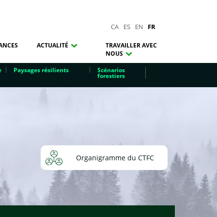
CA
ES
EN
FR
ANCES
ACTUALITÉ
TRAVAILLER AVEC
NOUS
e
Paysages résilients
Scénarios
forestiers
Organigramme du CTFC