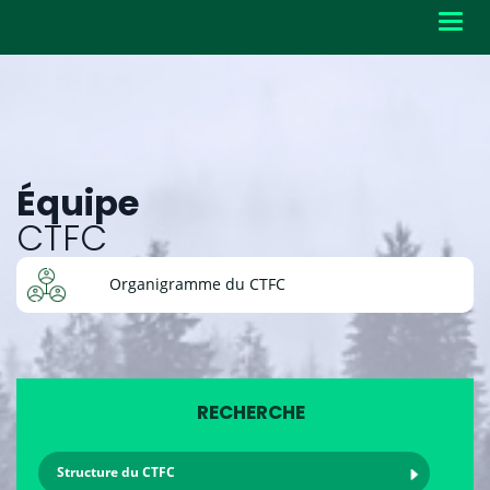
Toggl
navig
Équipe
CTFC
Organigramme du CTFC
RECHERCHE
Structure du CTFC