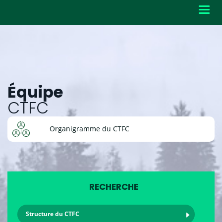
Toggl
navig
Équipe
CTFC
Organigramme du CTFC
RECHERCHE
Structure du CTFC