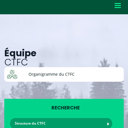
Toggl
navig
Équipe
CTFC
Organigramme du CTFC
RECHERCHE
Structure du CTFC