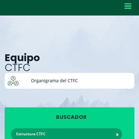
Toggl
navig
Equipo
CTFC
Organigrama del CTFC
BUSCADOR
Estructura CTFC