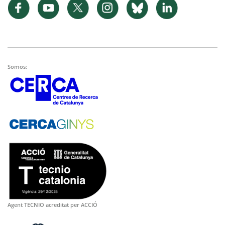
Somos:
Agent TECNIO acreditat per ACCIÓ