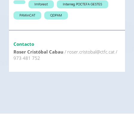
Imforest
Interreg POCTEFA GESTES
PAMinCAT
QDPAM
Contacto
Roser Cristóbal Cabau
/ roser.cristobal@ctfc.cat /
973 481 752