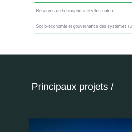
Réserves de la biosphère et villes-nature
Socio-économie et gouvernance des systèmes ru
Principaux projets /