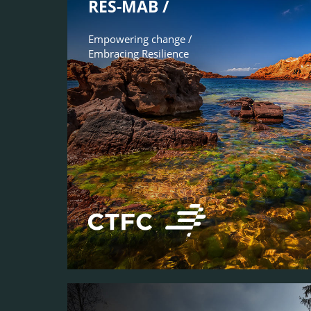
RES-MAB /
Empowering change /
Embracing Resilience