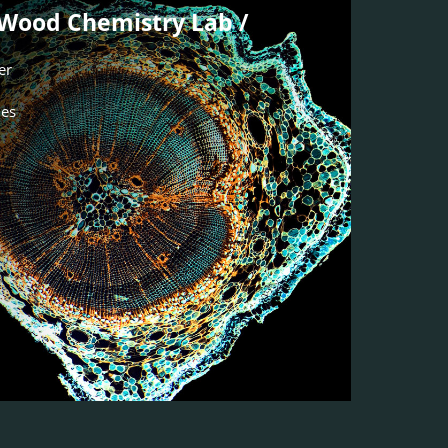
Wood Chemistry Lab /
er
ies