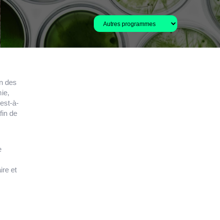
on des
ie,
est-à-
fin de
e
ire et