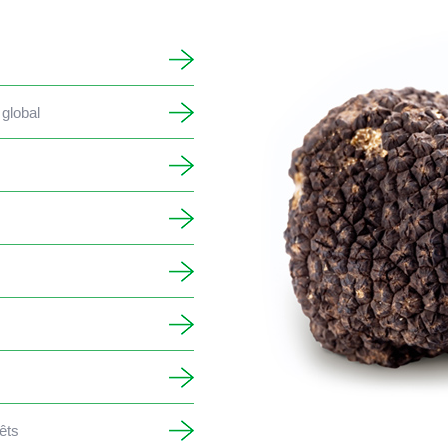
 global
êts