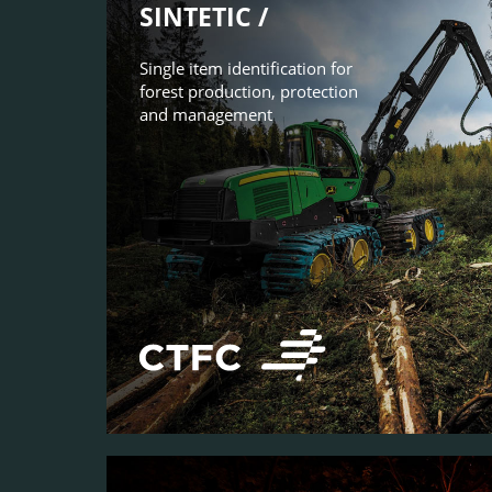
SINTETIC /
Single item identification for
forest production, protection
and management