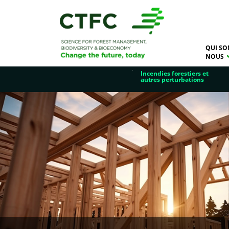
QUI SO
NOUS
Incendies forestiers et
autres perturbations