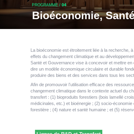
04
PROGRAMME
/
Bioéconomie, Sant
La bioéconomie est étroitement liée à la recherche, à l
effets du changement climatique et au développeme
Santé et Gouvernance vise à concevoir et mettre en
dire un modèle économique circulaire et durable fondé 
produire des biens et des services dans tous les se
Afin de promouvoir l'utilisation efficace des ressourc
changement climatique dans le contexte actuel du c
transfert : (1) bioproduits forestiers (bois lamellé cro
médicinales, etc.) et bioénergie ; (2) socio-économie 
forestière ; (4) nature et santé humaine ; et (5) réserv