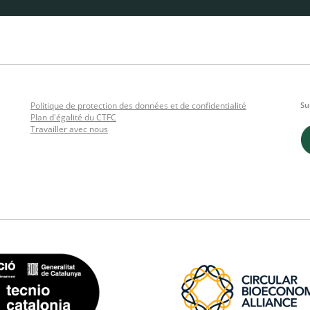
Politique de protection des données et de confidentialité
Su
Plan d'égalité du CTFC
Travailler avec nous