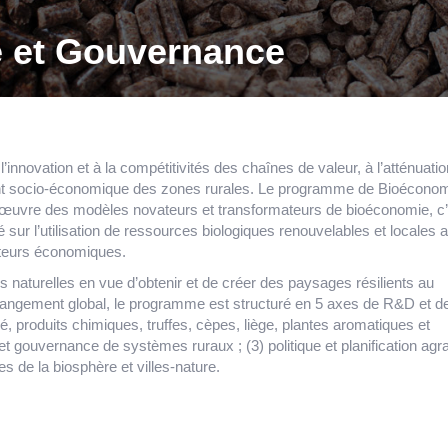
é et Gouvernance
’innovation et à la compétitivités des chaînes de valeur, à l’atténuati
nt socio-économique des zones rurales. Le programme de Bioéconom
 œuvre des modèles novateurs et transformateurs de bioéconomie, c’
sur l’utilisation de ressources biologiques renouvelables et locales a
cteurs économiques.
es naturelles en vue d’obtenir et de créer des paysages résilients au
hangement global, le programme est structuré en 5 axes de R&D et d
isé, produits chimiques, truffes, cèpes, liège, plantes aromatiques et
et gouvernance de systèmes ruraux ; (3) politique et planification agra
es de la biosphère et villes-nature.