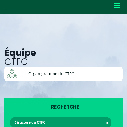
Toggl
navig
Équipe
CTFC
Organigramme du CTFC
RECHERCHE
Structure du CTFC