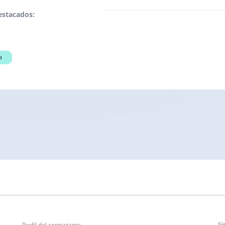
estacados:
a
Perfil del contratante
Sí