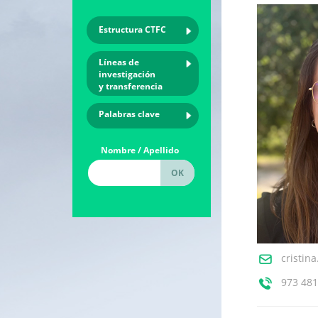
Estructura CTFC
Líneas de
investigación
y transferencia
Palabras clave
Nombre / Apellido
cristin
973 481