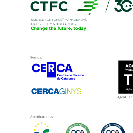
Somos:
Agent TEC
Acreditaciones :