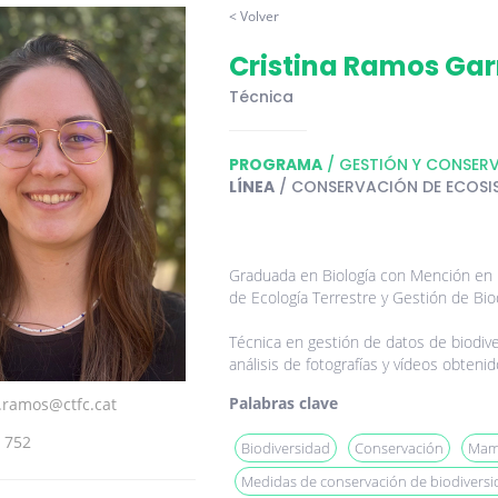
< Volver
Cristina Ramos Gar
Técnica
PROGRAMA
/ GESTIÓN Y CONSERV
LÍNEA
/ CONSERVACIÓN DE ECOSI
Graduada en Biología con Mención en B
de Ecología Terrestre y Gestión de Bio
Técnica en gestión de datos de biodive
análisis de fotografías y vídeos obteni
Palabras clave
a.ramos@ctfc.cat
 752
Biodiversidad
Conservación
Mam
Medidas de conservación de biodiversi