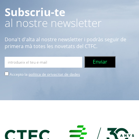
Subscriu-te
al nostre newsletter
Dona't d'alta al nostre newsletter i podràs seguir de
primera mà totes les novetats del CTFC.
Accepto la
política de privacitat de dades