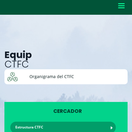
Toggl
navig
Equip
CTFC
Organigrama del CTFC
CERCADOR
Estructura CTFC