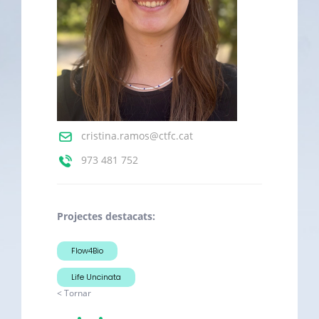
cristina.ramos@ctfc.cat
973 481 752
Projectes destacats:
Flow4Bio
Life Uncinata
< Tornar