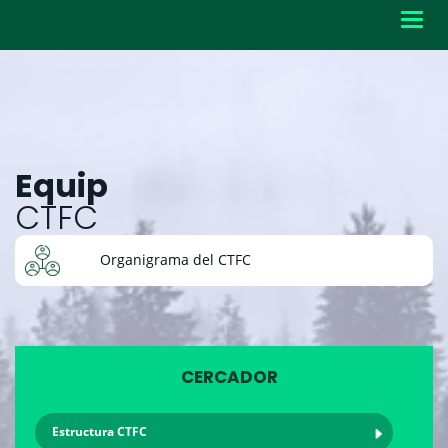
Toggl
navig
Equip
CTFC
Organigrama del CTFC
CERCADOR
Estructura CTFC