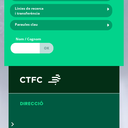
Línies de recerca
i transferència
Paraules clau
Nom / Cognom
DIRECCIÓ