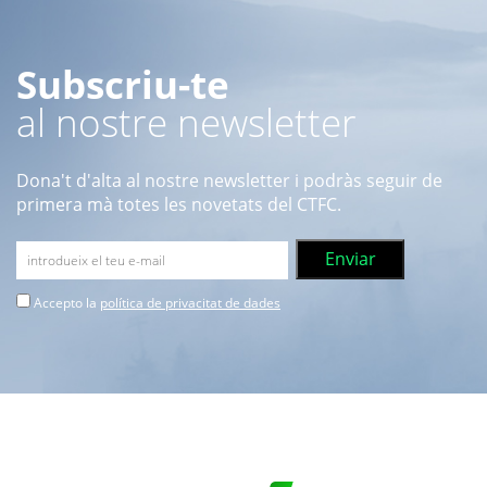
Subscriu-te
al nostre newsletter
Dona't d'alta al nostre newsletter i podràs seguir de
primera mà totes les novetats del CTFC.
Accepto la
política de privacitat de dades