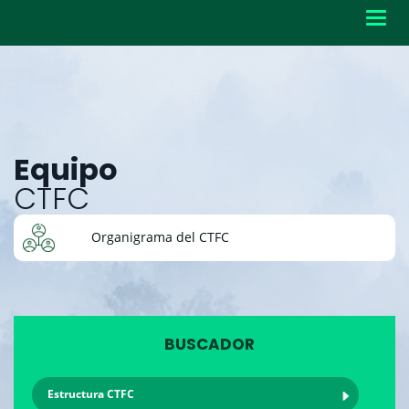
Toggl
navig
Equipo
CTFC
Organigrama del CTFC
BUSCADOR
Estructura CTFC