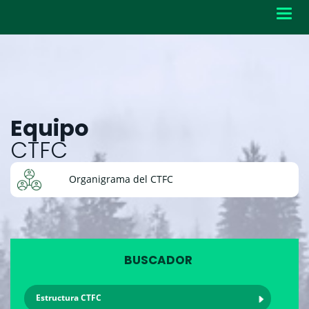
Toggl
navig
Equipo
CTFC
Organigrama del CTFC
BUSCADOR
Estructura CTFC