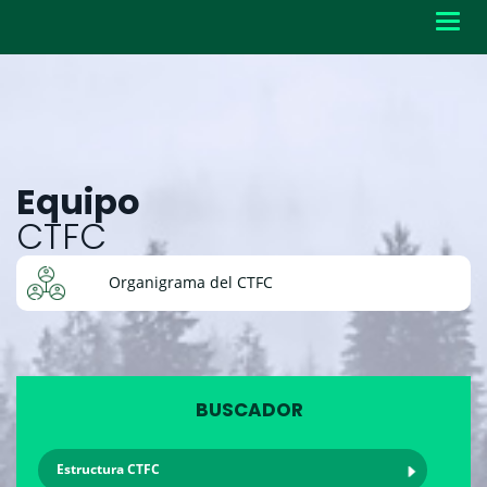
Toggl
navig
Equipo
CTFC
Organigrama del CTFC
BUSCADOR
Estructura CTFC