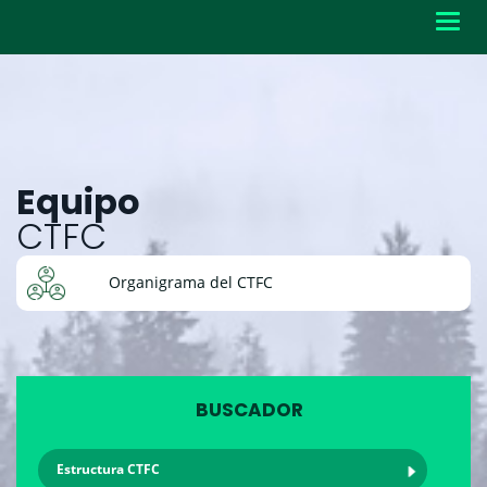
Toggl
navig
Equipo
CTFC
Organigrama del CTFC
BUSCADOR
Estructura CTFC