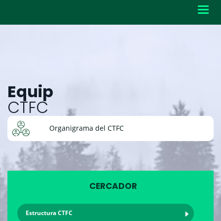
Toggl
navig
Equip
CTFC
Organigrama del CTFC
CERCADOR
Estructura CTFC