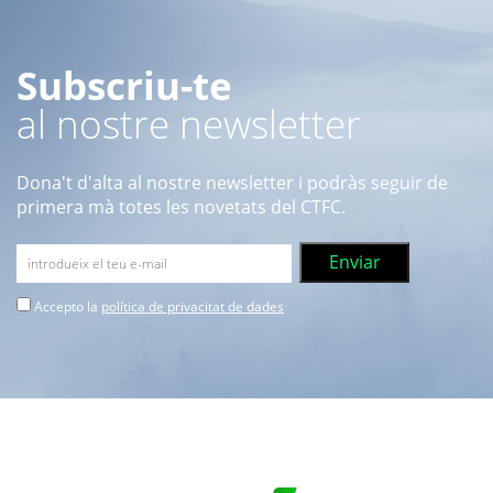
Subscriu-te
al nostre newsletter
Dona't d'alta al nostre newsletter i podràs seguir de
primera mà totes les novetats del CTFC.
Accepto la
política de privacitat de dades