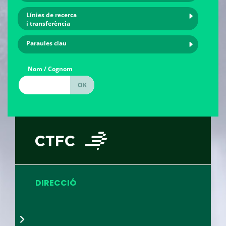
Línies de recerca
i transferència
Paraules clau
Nom / Cognom
DIRECCIÓ