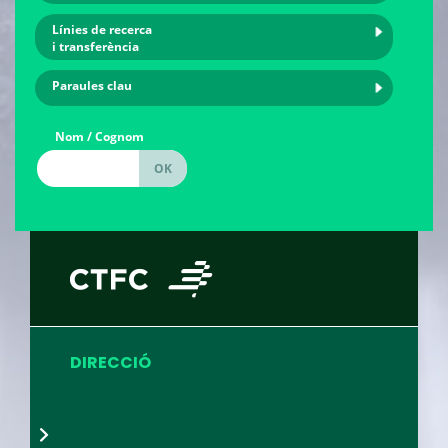
Línies de recerca
i transferència
Paraules clau
Nom / Cognom
DIRECCIÓ