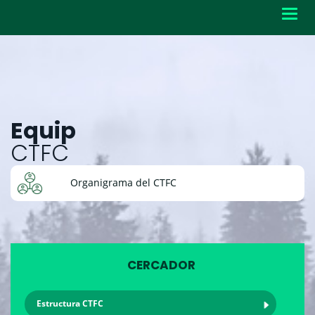
Toggl
navig
Equip
CTFC
Organigrama del CTFC
CERCADOR
Estructura CTFC