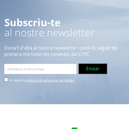
Subscriu-te
al nostre newsletter
Dona't d'alta al nostre newsletter i podràs seguir de
primera mà totes les novetats del CTFC.
Accepto la
política de privacitat de dades