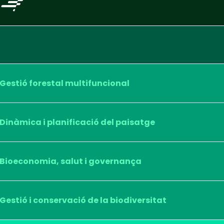
Gestió forestal multifuncional
Dinàmica i planificació del paisatge
Bioeconomia, salut i governança
Gestió i conservació de la biodiversitat