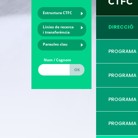
Estructura CTFC
DIRECCIÓ
Línies de recerca
i transferència
Paraules clau
PROGRAMA
Nom / Cognom
PROGRAMA
PROGRAMA
PROGRAMA