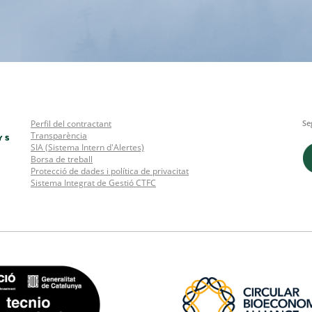
Perfil del contractant
Se
Transparència
SIA (Sistema Intern d'Alertes)
Borsa de treball
Protecció de dades i política de privacitat
Sistema Integrat de Gestió CTFC