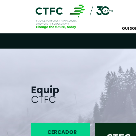
QUI S
Equip
CTFC
CERCADOR