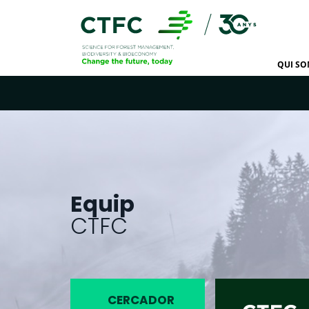
QUI S
Equip
CTFC
CERCADOR