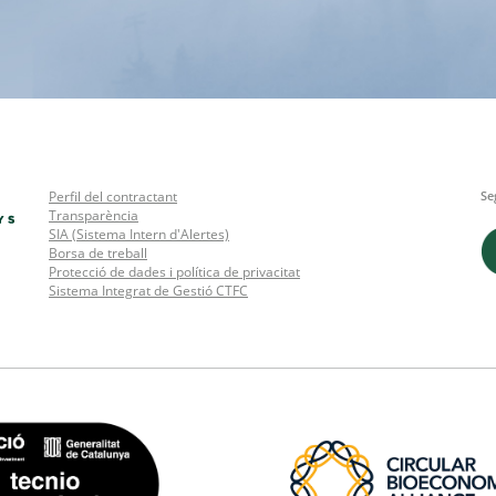
Perfil del contractant
Se
Transparència
SIA (Sistema Intern d'Alertes)
Borsa de treball
Protecció de dades i política de privacitat
Sistema Integrat de Gestió CTFC