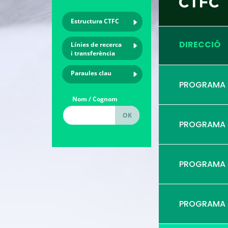
Estructura CTFC
DIRECCIÓ
Línies de recerca
i transferència
Paraules clau
PROGRAMA
Nom / Cognom
PROGRAMA
PROGRAMA
PROGRAMA