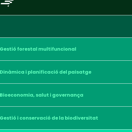
Gestió forestal multifuncional
Dinàmica i planificació del paisatge
Bioeconomia, salut i governança
Gestió i conservació de la biodiversitat