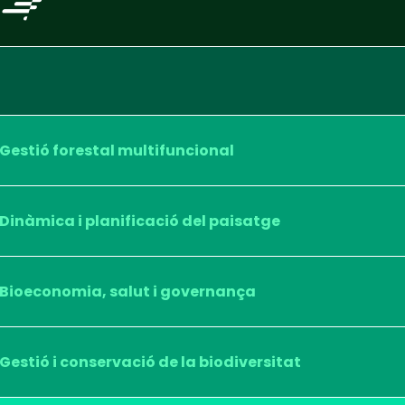
Gestió forestal multifuncional
Dinàmica i planificació del paisatge
Bioeconomia, salut i governança
Gestió i conservació de la biodiversitat