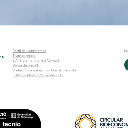
Perfil del contractant
Se
Transparència
SIA (Sistema Intern d'Alertes)
Borsa de treball
Protecció de dades i política de privacitat
Sistema Integrat de Gestió CTFC