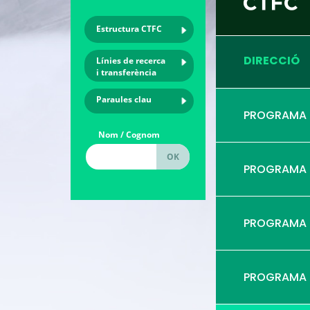
Estructura CTFC
DIRECCIÓ
Línies de recerca
i transferència
Paraules clau
PROGRAMA
Nom / Cognom
PROGRAMA
PROGRAMA
PROGRAMA