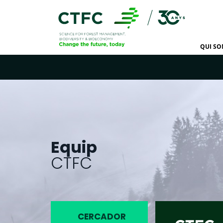
QUI S
Equip
CTFC
CERCADOR