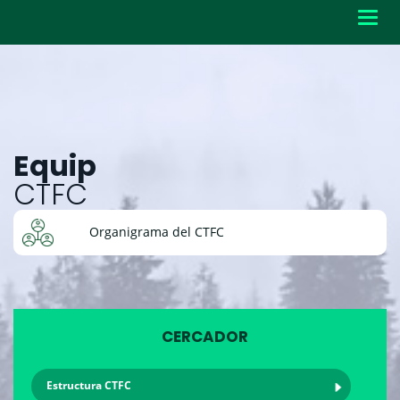
Toggl
navig
Equip
CTFC
Organigrama del CTFC
CERCADOR
Estructura CTFC