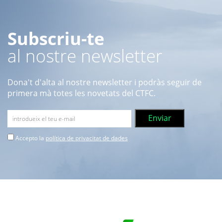
Subscriu-te
al nostre newsletter
Dona't d'alta al nostre newsletter i podràs seguir de
primera mà totes les novetats del CTFC.
Accepto la
política de privacitat de dades