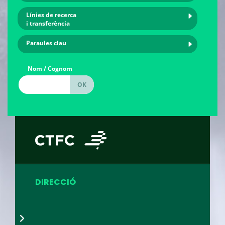
Línies de recerca
i transferència
Paraules clau
Nom / Cognom
DIRECCIÓ