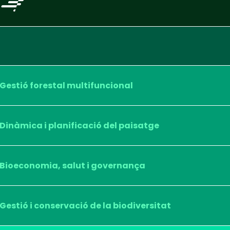
Gestió forestal multifuncional
Dinàmica i planificació del paisatge
Bioeconomia, salut i governança
Gestió i conservació de la biodiversitat