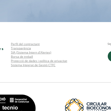
Perfil del contractant
Se
Transparència
SIA (Sistema Intern d'Alertes)
Borsa de treball
Protecció de dades i política de privacitat
Sistema Integrat de Gestió CTFC