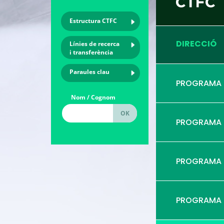
Estructura CTFC
DIRECCIÓ
Línies de recerca
i transferència
Paraules clau
PROGRAMA
Nom / Cognom
PROGRAMA
PROGRAMA
PROGRAMA