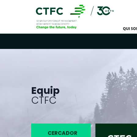
QUI S
Equip
CTFC
CERCADOR