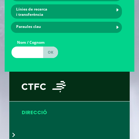
Línies de recerca
i transferència
Paraules clau
Nom / Cognom
DIRECCIÓ