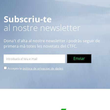
Subscriu-te
al nostre newsletter
Dona't d'alta al nostre newsletter i podràs seguir de
primera mà totes les novetats del CTFC.
Accepto la
política de privacitat de dades