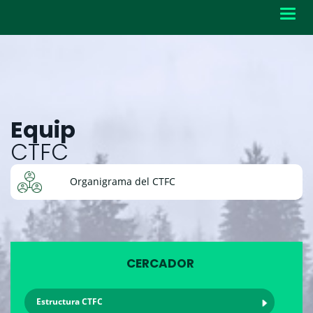
Toggl
navig
Equip
CTFC
Organigrama del CTFC
CERCADOR
Estructura CTFC