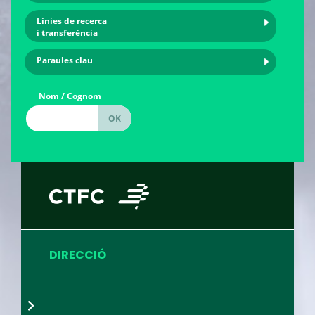
Línies de recerca
i transferència
Paraules clau
Nom / Cognom
DIRECCIÓ