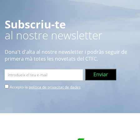
Subscriu-te
al nostre newsletter
Dona't d'alta al nostre newsletter i podràs seguir de
primera mà totes les novetats del CTFC.
Accepto la
política de privacitat de dades