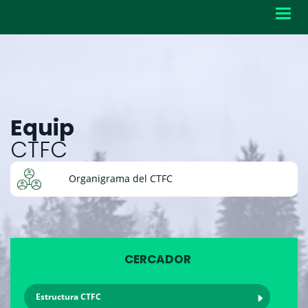
Toggl
navig
Equip
CTFC
Organigrama del CTFC
CERCADOR
Estructura CTFC