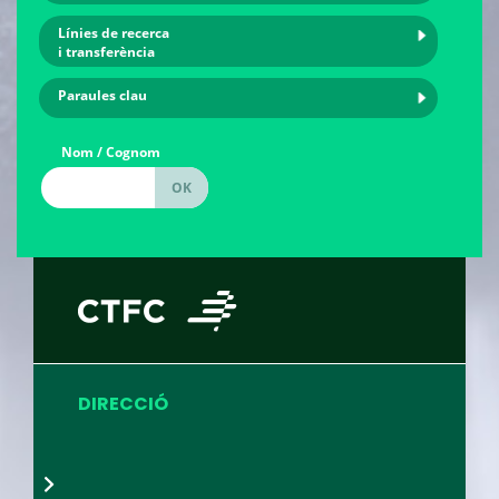
Línies de recerca
i transferència
Paraules clau
Nom / Cognom
DIRECCIÓ