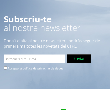
Subscriu-te
al nostre newsletter
Dona't d'alta al nostre newsletter i podràs seguir de
primera mà totes les novetats del CTFC.
Accepto la
política de privacitat de dades