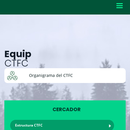
Toggl
navig
Equip
CTFC
Organigrama del CTFC
CERCADOR
Estructura CTFC