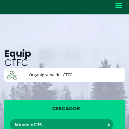
Toggl
navig
Equip
CTFC
Organigrama del CTFC
CERCADOR
Estructura CTFC