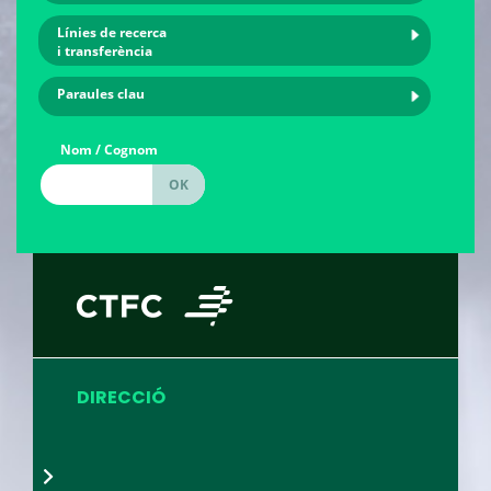
Línies de recerca
i transferència
Paraules clau
Nom / Cognom
DIRECCIÓ