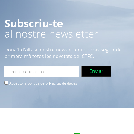
Subscriu-te
al nostre newsletter
Dona't d'alta al nostre newsletter i podràs seguir de
primera mà totes les novetats del CTFC.
Accepto la
política de privacitat de dades