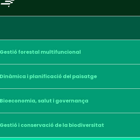
Gestió forestal multifuncional
Dinàmica i planificació del paisatge
Bioeconomia, salut i governança
Gestió i conservació de la biodiversitat