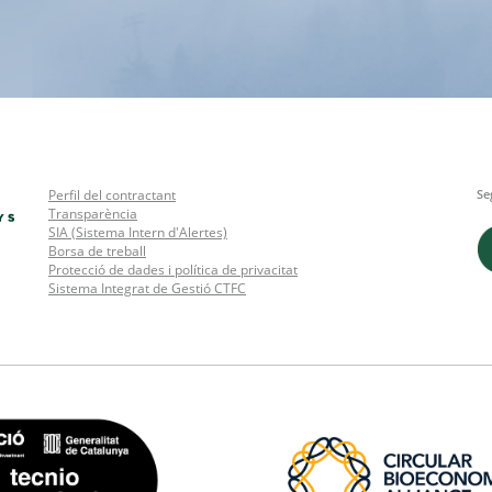
Perfil del contractant
Se
Transparència
SIA (Sistema Intern d'Alertes)
Borsa de treball
Protecció de dades i política de privacitat
Sistema Integrat de Gestió CTFC