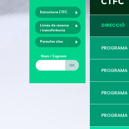
Estructura CTFC
DIRECCIÓ
Línies de recerca
i transferència
Paraules clau
PROGRAMA
Nom / Cognom
PROGRAMA
PROGRAMA
PROGRAMA