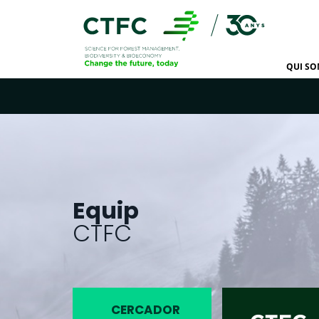
QUI S
Equip
CTFC
CERCADOR