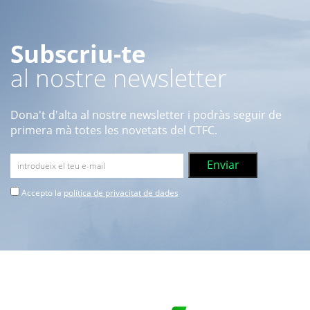
Subscriu-te
al nostre newsletter
Dona't d'alta al nostre newsletter i podràs seguir de
primera mà totes les novetats del CTFC.
Accepto la
política de privacitat de dades