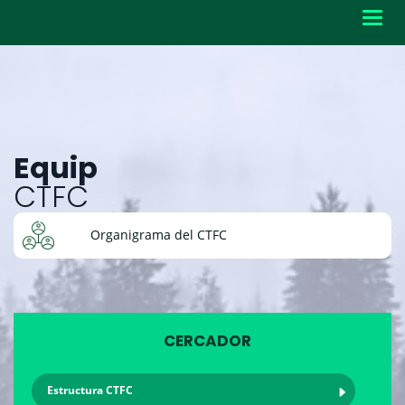
Toggl
navig
Equip
CTFC
Organigrama del CTFC
CERCADOR
Estructura CTFC