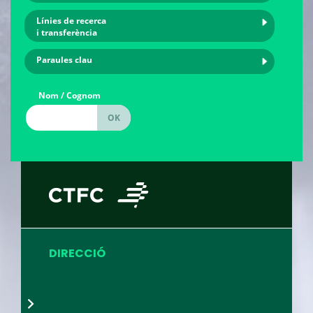
Línies de recerca
i transferència
Paraules clau
Nom / Cognom
DIRECCIÓ