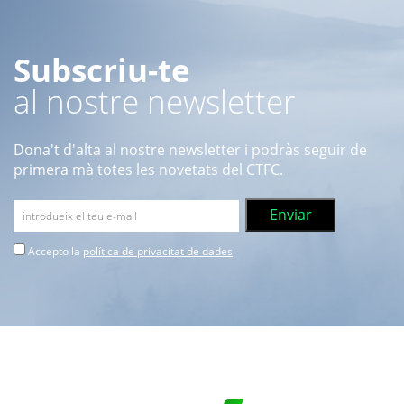
Subscriu-te
al nostre newsletter
Dona't d'alta al nostre newsletter i podràs seguir de
primera mà totes les novetats del CTFC.
Accepto la
política de privacitat de dades