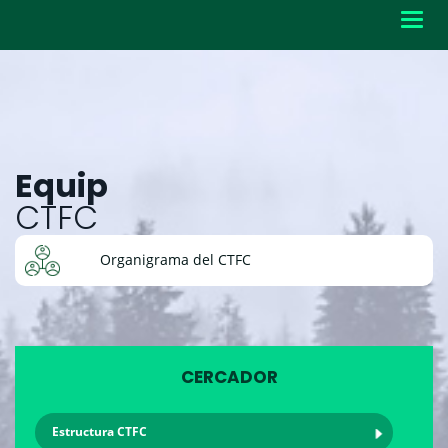
Toggl
navig
Equip
CTFC
Organigrama del CTFC
CERCADOR
Estructura CTFC