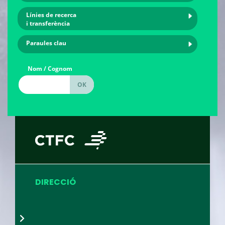
Línies de recerca
i transferència
Paraules clau
Nom / Cognom
DIRECCIÓ